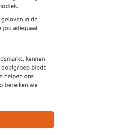
hodiek.
 geloven in de
e jou adequaat
eidsmarkt, kennen
 doelgroep biedt
en helpen ons
Zo bereiken we