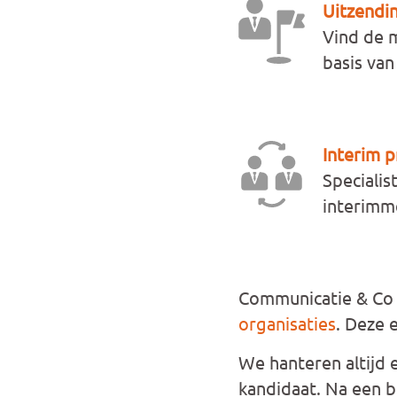
Uitzendi
Vind de m
basis van
Interim p
Specialis
interimme
Communicatie & Co 
organisaties
. Deze 
We hanteren altijd 
kandidaat. Na een b