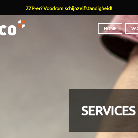
ZZP-er? Voorkom schijnzelfstandigheid!
HOOFDMENU
HOME
VA
SERVICES