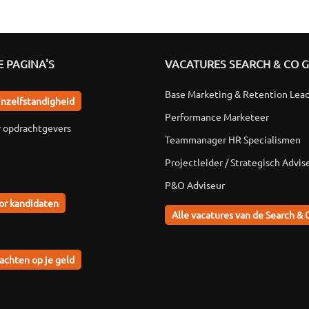
 PAGINA'S
VACATURES SEARCH & CO 
Base Marketing & Retention Lea
jnzelfstandigheid
Performance Marketeer
r opdrachtgevers
Teammanager HR Specialismen
Projectleider / Strategisch Advis
P&O Adviseur
or kandidaten
Alle vacatures van de Search & 
achten op je geld