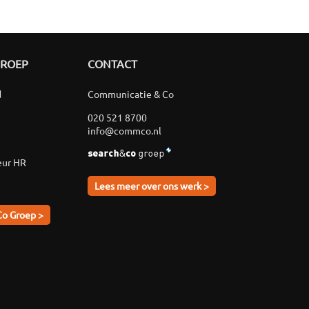
GROEP
CONTACT
d
Communicatie & Co
020 521 8700
info@commco.nl
eur HR
Lees meer over ons werk >
Co Groep >