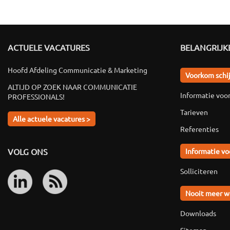
ACTUELE VACATURES
BELANGRIJKE
Hoofd Afdeling Communicatie & Marketing
Voorkom schi
ALTIJD OP ZOEK NAAR COMMUNICATIE
Informatie voo
PROFESSIONALS!
Tarieven
Alle actuele vacatures >
Referenties
VOLG ONS
Informatie vo
Solliciteren
Nooit meer w
Downloads