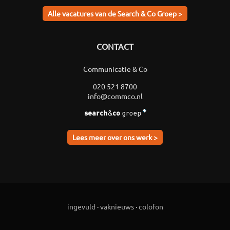
Alle vacatures van de Search & Co Groep >
CONTACT
Communicatie & Co
020 521 8700
info@commco.nl
Lees meer over ons werk >
ingevuld
·
vaknieuws
·
colofon