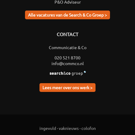
P&O Adviseur
Alle vacatures van de Search & Co Groep >
CONTACT
Communicatie & Co
020 521 8700
info@commco.nl
Lees meer over ons werk >
ingevuld
·
vaknieuws
·
colofon