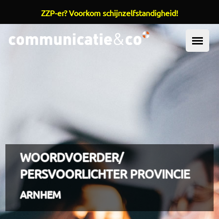
ZZP-er? Voorkom schijnzelfstandigheid!
Overslaan en naar de inhoud gaan
OOFDMENU
WOORDVOERDER/
PERSVOORLICHTER PROVINCIE
ARNHEM