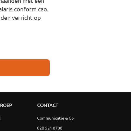
 maanden met een
laris conform cao.
den verricht op
GROEP
CONTACT
d
Communicatie & Co
020 521 8700