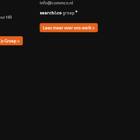
info@commco.nl
eur HR
Lees meer over ons werk >
Co Groep >