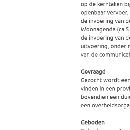
op de kerntaken bi
openbaar vervoer, c
de invoering van d
Woonagenda (ca 5 u
de invoering van d
uitvoering, onder 
van de communicat
Gevraagd
Gezocht wordt een
vinden in een prov
bovendien een duide
een overheidsorgan
Geboden