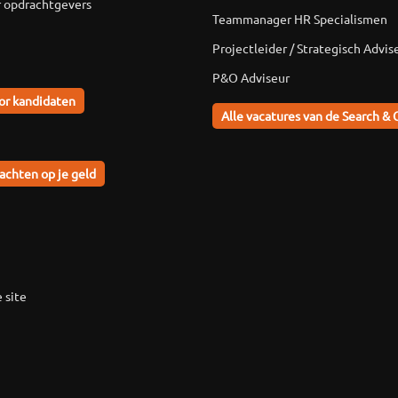
r opdrachtgevers
Teammanager HR Specialismen
Projectleider / Strategisch Advis
P&O Adviseur
or kandidaten
Alle vacatures van de Search & 
achten op je geld
 site