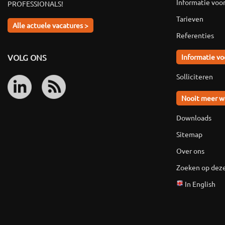
Informatie voo
PROFESSIONALS!
Tarieven
Alle actuele vacatures >
Referenties
VOLG ONS
Informatie vo
Solliciteren
Nooit meer w
Downloads
Sitemap
Over ons
Zoeken op deze
In English