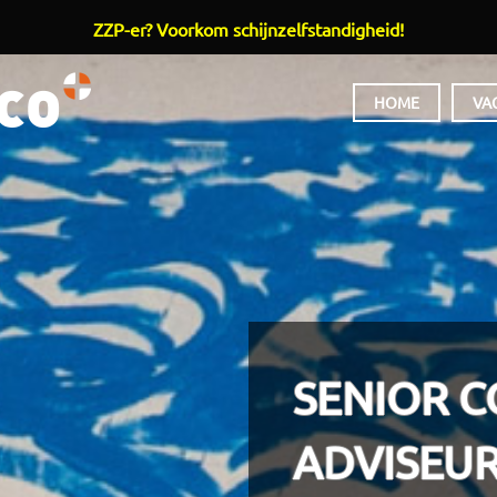
ZZP-er? Voorkom schijnzelfstandigheid!
HOOFDMENU
HOME
VA
SENIOR 
ADVISEU