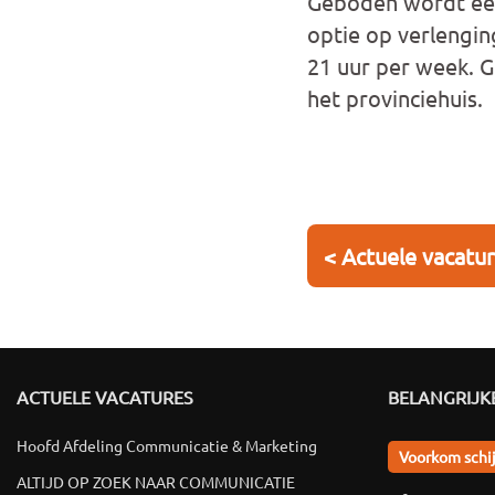
Geboden wordt een
optie op verlengin
21 uur per week. 
het provinciehuis.
< Actuele vacatu
ACTUELE VACATURES
BELANGRIJKE
Hoofd Afdeling Communicatie & Marketing
Voorkom schi
ALTIJD OP ZOEK NAAR COMMUNICATIE