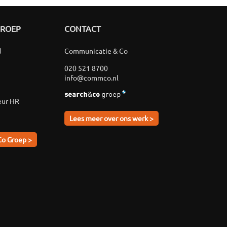
GROEP
CONTACT
d
Communicatie & Co
020 521 8700
info@commco.nl
eur HR
Lees meer over ons werk >
Co Groep >