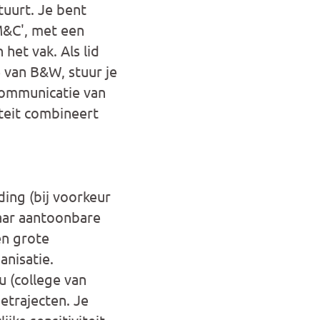
tuurt. Je bent
M&C', met een
het vak. Als lid
e van B&W, stuur je
communicatie van
teit combineert
ing (bij voorkeur
jaar aantoonbare
en grote
nisatie.
u (college van
etrajecten. Je