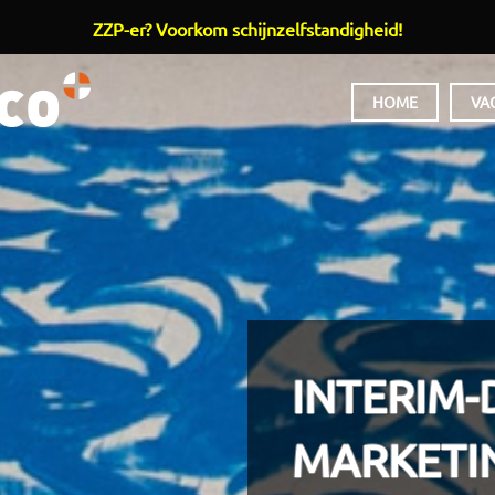
ZZP-er? Voorkom schijnzelfstandigheid!
HOOFDMENU
HOME
VA
INTERIM-
MARKETI