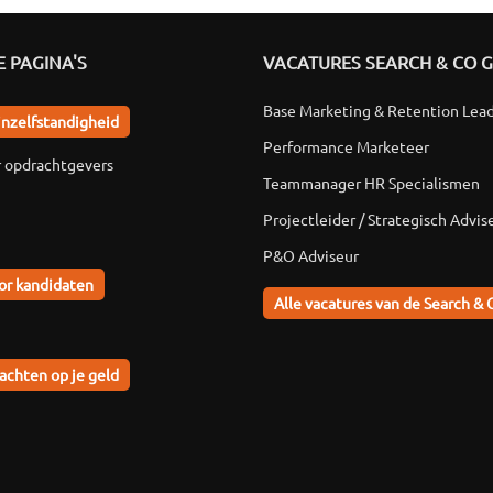
 PAGINA'S
VACATURES SEARCH & CO 
Base Marketing & Retention Lea
jnzelfstandigheid
Performance Marketeer
r opdrachtgevers
Teammanager HR Specialismen
Projectleider / Strategisch Advis
P&O Adviseur
or kandidaten
Alle vacatures van de Search & 
achten op je geld