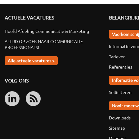
ACTUELE VACATURES
BELANGRIJKE
Hoofd Afdeling Communicatie & Marketing
Voorkom schi
ALTIJD OP ZOEK NAAR COMMUNICATIE
Informatie voo
PROFESSIONALS!
Tarieven
Alle actuele vacatures >
Referenties
VOLG ONS
Informatie vo
Solliciteren
Nooit meer w
Downloads
Sitemap
Over ons