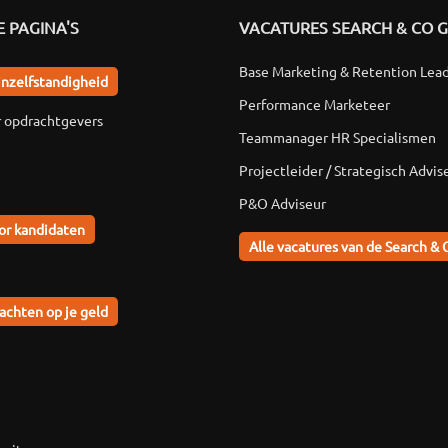
 PAGINA'S
VACATURES SEARCH & CO 
Base Marketing & Retention Lea
jnzelfstandigheid
Performance Marketeer
r opdrachtgevers
Teammanager HR Specialismen
Projectleider / Strategisch Advis
P&O Adviseur
or kandidaten
Alle vacatures van de Search & 
achten op je geld