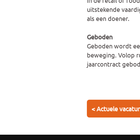
in de retail of foo
uitstekende vaard
als een doener.
Geboden
Geboden wordt een 
beweging. Volop ru
jaarcontract gebod
< Actuele vacatu