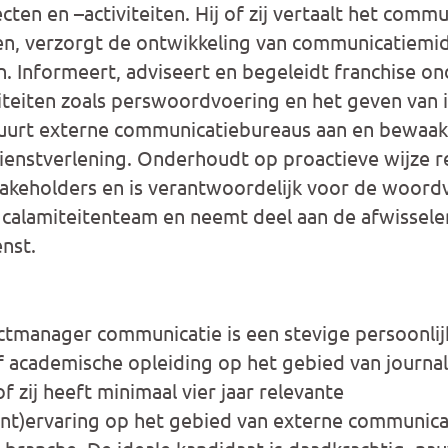
en en –activiteiten. Hij of zij vertaalt het commu
ten, verzorgt de ontwikkeling van communicatiem
an. Informeert, adviseert en begeleidt franchise o
teiten zoals perswoordvoering en het geven van 
uurt externe communicatiebureaus aan en bewaakt
dienstverlening. Onderhoudt op proactieve wijze r
akeholders en is verantwoordelijk voor de woordvoe
t calamiteitenteam en neemt deel aan de afwissel
nst.
ctmanager communicatie is een stevige persoonli
academische opleiding op het gebied van journali
f zij heeft minimaal vier jaar relevante
t)ervaring op het gebied van externe communicat