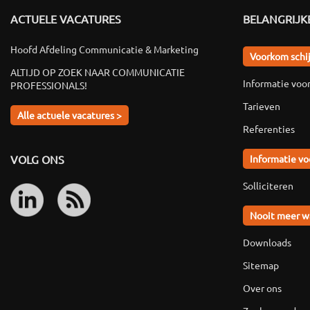
ACTUELE VACATURES
BELANGRIJKE
Hoofd Afdeling Communicatie & Marketing
Voorkom schi
ALTIJD OP ZOEK NAAR COMMUNICATIE
Informatie voo
PROFESSIONALS!
Tarieven
Alle actuele vacatures >
Referenties
VOLG ONS
Informatie vo
Solliciteren
Nooit meer w
Downloads
Sitemap
Over ons