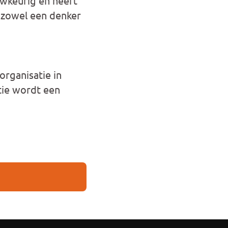
uwkeurig en heeft
 zowel een denker
organisatie in
tie wordt een