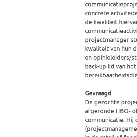
communicatieproject
concrete activitei
de kwaliteit hierv
communicatieactivi
projectmanager st
kwaliteit van hun 
en opinieleiders/st
back-up lid van he
bereikbaarheidsdie
Gevraagd
De gezochte proje
afgeronde HBO- of 
communicatie. Hij o
(projectmanagemen