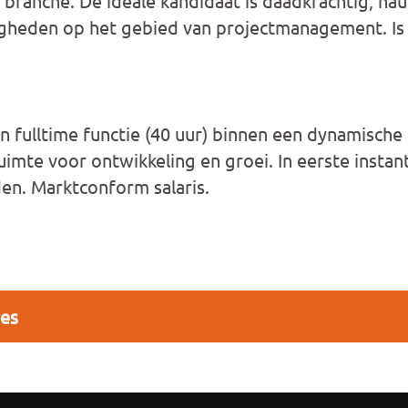
d branche. De ideale kandidaat is daadkrachtig, na
igheden op het gebied van projectmanagement. Is
fulltime functie (40 uur) binnen een dynamische 
imte voor ontwikkeling en groei. In eerste instan
en. Marktconform salaris.
res