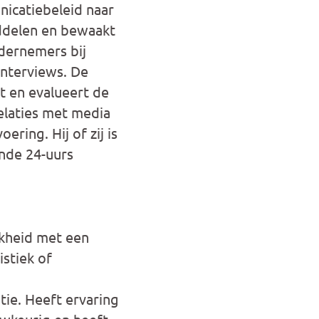
nicatiebeleid naar
iddelen en bewaakt
ndernemers bij
interviews. De
 en evalueert de
elaties met media
ring. Hij of zij is
ende 24-uurs
jkheid met een
stiek of
ie. Heeft ervaring