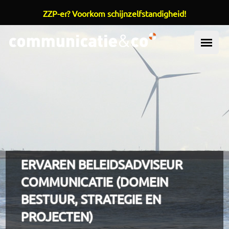
ZZP-er? Voorkom schijnzelfstandigheid!
Overslaan en naar de inhoud gaan
OOFDMENU
ERVAREN BELEIDSADVISEUR
COMMUNICATIE (DOMEIN
BESTUUR, STRATEGIE EN
PROJECTEN)