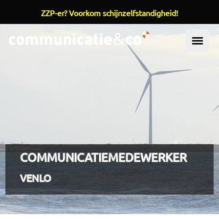
ZZP-er? Voorkom schijnzelfstandigheid!
Overslaan en naar de inhoud gaan
OOFDMENU
COMMUNICATIEMEDEWERKER
VENLO