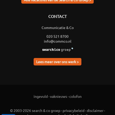
CONTACT
Communicatie & Co
020 521 8700
info@commco.nl
Lees meer over ons werk >
ingevuld
·
vaknieuws
·
colofon
© 2003-2026 search & co groep
·
privacybeleid
·
disclaimer
·