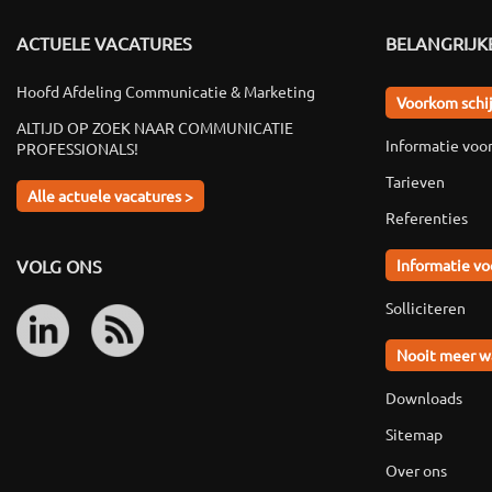
ACTUELE VACATURES
BELANGRIJKE
Hoofd Afdeling Communicatie & Marketing
Voorkom schi
ALTIJD OP ZOEK NAAR COMMUNICATIE
Informatie voo
PROFESSIONALS!
Tarieven
Alle actuele vacatures >
Referenties
VOLG ONS
Informatie vo
Solliciteren
Nooit meer w
Downloads
Sitemap
Over ons