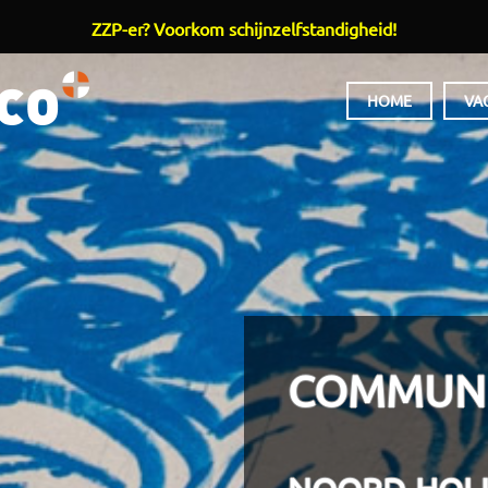
ZZP-er? Voorkom schijnzelfstandigheid!
HOOFDMENU
HOME
VA
COMMUNI