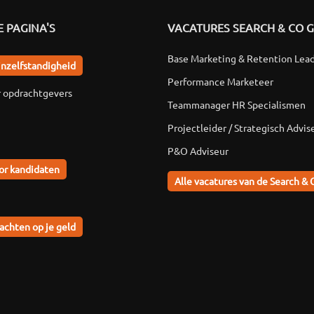
 PAGINA'S
VACATURES SEARCH & CO 
Base Marketing & Retention Lea
jnzelfstandigheid
Performance Marketeer
r opdrachtgevers
Teammanager HR Specialismen
Projectleider / Strategisch Advis
P&O Adviseur
or kandidaten
Alle vacatures van de Search & 
achten op je geld