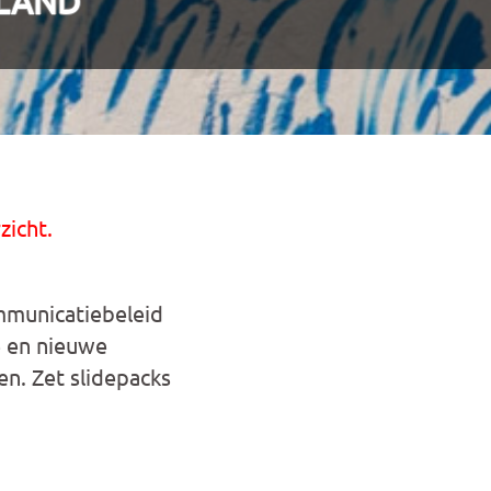
LAND
zicht.
municatiebeleid
de en nieuwe
en. Zet slidepacks