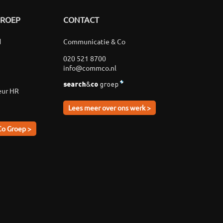
GROEP
CONTACT
d
Communicatie & Co
020 521 8700
info@commco.nl
eur HR
Lees meer over ons werk >
Co Groep >