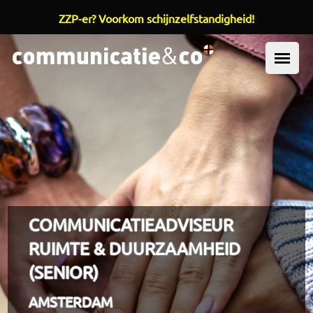
ZZP-er? Voorkom schijnzelfstandigheid!
Overslaan en naar de inhoud gaan
OOFDMENU
COMMUNICATIEADVISEUR
RUIMTE & DUURZAAMHEID
(SENIOR)
AMSTERDAM