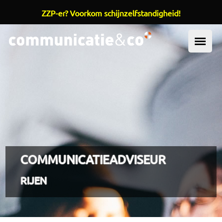
ZZP-er? Voorkom schijnzelfstandigheid!
Overslaan en naar de inhoud gaan
OOFDMENU
COMMUNICATIEADVISEUR
RIJEN