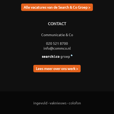
Alle vacatures van de Search & Co Groep >
CONTACT
Communicatie & Co
020 521 8700
info@commco.nl
Lees meer over ons werk >
ingevuld
·
vaknieuws
·
colofon