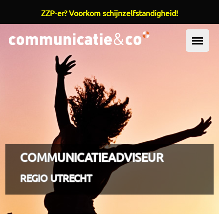
ZZP-er? Voorkom schijnzelfstandigheid!
Overslaan en naar de inhoud gaan
OOFDMENU
COMMUNICATIEADVISEUR
REGIO UTRECHT