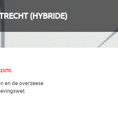
TRECHT (HYBRIDE)
zicht.
en en de overzeese
gevingswet