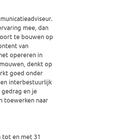
municatieadviseur.
ervaring mee, dan
 voort te bouwen op
content van
het opereren in
e mouwen, denkt op
werkt goed onder
n interbestuurlijk
 gedrag en je
en toewerken naar
 tot en met 31