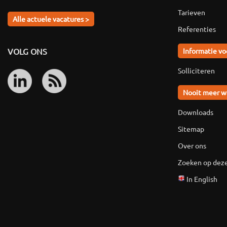
Tarieven
Alle actuele vacatures >
Referenties
VOLG ONS
Informatie vo
Solliciteren
Nooit meer w
Downloads
Sitemap
Over ons
Zoeken op deze
In English