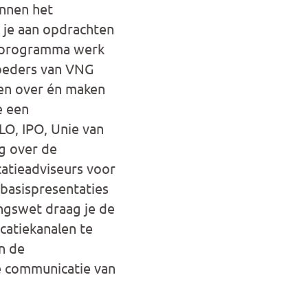
innen het
 je aan opdrachten
t programma werk
oeders van VNG
ren over én maken
e een
PLO, IPO, Unie van
g over de
catieadviseurs voor
basispresentaties
ngswet draag je de
atiekanalen te
an de
de communicatie van