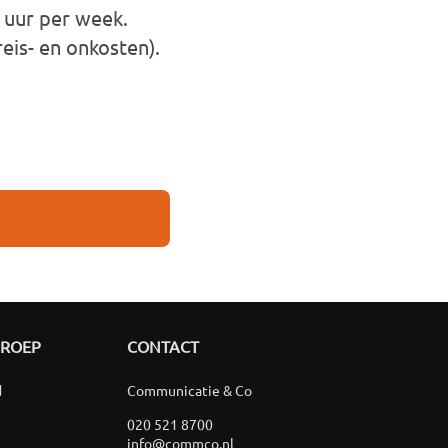
2 uur per week.
reis- en onkosten).
GROEP
CONTACT
d
Communicatie & Co
020 521 8700
info@commco.nl