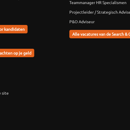
Teammanager HR Specialismen
Projectleider / Strategisch Advis
P&O Adviseur
or kandidaten
Alle vacatures van de Search & 
achten op je geld
 site