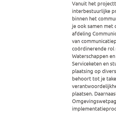
Vanuit het project
interbestuurlijke 
binnen het commun
je ook samen met
afdeling Communic
van communicatiep
coördinerende rol r
Waterschappen en 
Serviceketen en st
plaatsing op diver
behoort tot je ta
verantwoordelijkh
plaatsen. Daarnaast
Omgevingswetpagina
implementatieprod