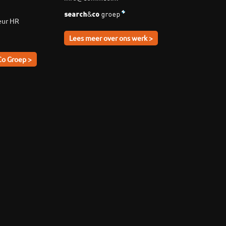
eur HR
Lees meer over ons werk >
Co Groep >