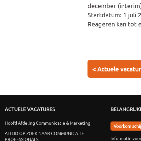
december (interim)
Startdatum: 1 juli 
Reageren kan tot e
< Actuele vacatu
ACTUELE VACATURES
BELANGRIJKE
Hoofd Afdeling Communicatie & Marketing
Voorkom schi
ALTIJD OP ZOEK NAAR COMMUNICATIE
Informatie voo
PROFESSIONALS!