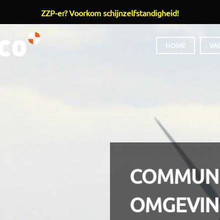
ZZP-er? Voorkom schijnzelfstandigheid!
HOOFDMENU
HOME
VA
COMMUNI
OMGEVING