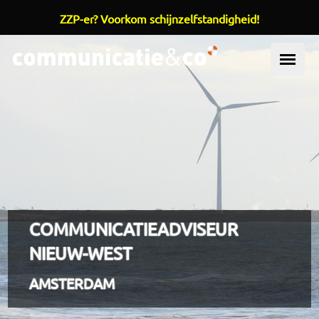
ZZP-er? Voorkom schijnzelfstandigheid!
Overslaan en naar de inhoud gaan
OOFDMENU
COMMUNICATIEADVISEUR
NIEUW-WEST
AMSTERDAM