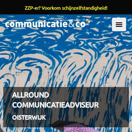
ZZP-er? Voorkom schijnzelfstandigheid!
Overslaan en naar de inhoud gaan
OOFDMENU
ALLROUND
COMMUNICATIEADVISEUR
OISTERWIJK