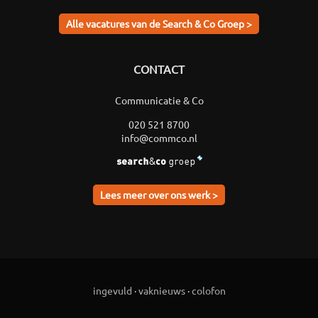
Alle vacatures van de Search & Co Groep >
CONTACT
Communicatie & Co
020 521 8700
info@commco.nl
Lees meer over ons werk >
ingevuld
·
vaknieuws
·
colofon