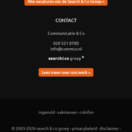
Alle vacatures van de Search & Co Groep >
CONTACT
Communicatie & Co
020 521 8700
info@commco.nl
Lees meer over ons werk >
ingevuld
·
vaknieuws
·
colofon
© 2003-2026 search & co groep
·
privacybeleid
·
disclaimer
·