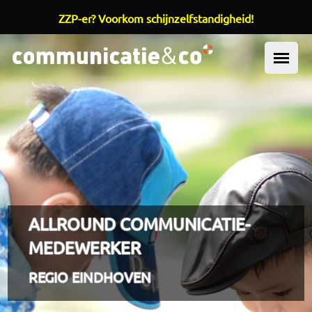
ZZP-er? Voorkom schijnzelfstandigheid!
Overslaan en naar de inhoud gaan
OOFDMENU
ALLROUND COMMUNICATIE-
MEDEWERKER
REGIO EINDHOVEN