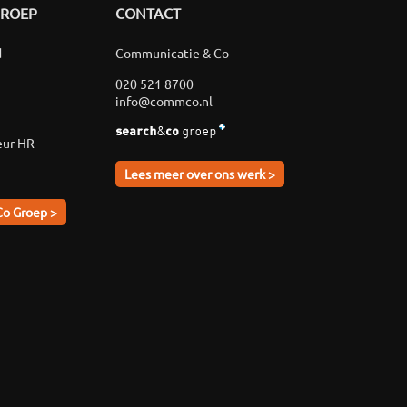
GROEP
CONTACT
d
Communicatie & Co
020 521 8700
info@commco.nl
eur HR
Lees meer over ons werk >
Co Groep >