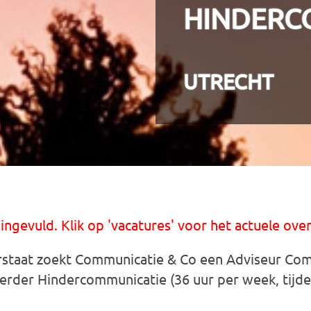
HINDERC
UTRECHT
 ingevuld. Klik op 'vacatures' voor het actuele over
staat zoekt Communicatie & Co een Adviseur Com
rder Hindercommunicatie (36 uur per week, tijdel