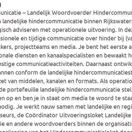
g
nicatie – Landelijk Woordvoerder Hindercommuni
n landelijke hindercommunicatie binnen Rijkswater
isch adviseren met operationele uitvoering. In dez
sionele en tijdige communicatie over hinder bij (
kers, projectteams en media. Je bent het eerste
onale diensten en kanaalspecialisten en bewaakt h
tige communicatieactiviteiten. Daarnaast ontwik
annen conform de landelijke hindercommunicatiest
nzet van middelen, kanalen en formats. Als operati
 portefeuille landelijke hindercommunicatie stel
n op en ben je in staat om media te woord te staa
nodig. Je werkt nauw samen met landelijke en reg
eurs, de Coördinator Uitvoeringsloket Landelijke
e en andere woordvoerders binnen de organisatie
ionalisering van het Hindercommunicatieloket doo