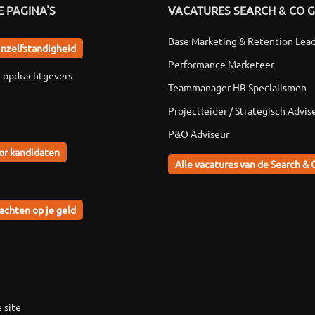
 PAGINA'S
VACATURES SEARCH & CO 
Base Marketing & Retention Lea
jnzelfstandigheid
Performance Marketeer
r opdrachtgevers
Teammanager HR Specialismen
Projectleider / Strategisch Advis
P&O Adviseur
or kandidaten
Alle vacatures van de Search & 
achten op je geld
 site