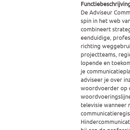
Functiebeschrijvin
De Adviseur Commu
spin in het web va
combineert strateg
eenduidige, profes
richting weggebrui
projectteams, regi
lopende en toekoms
je communicatiepl
adviseer je over i
woordvoerder op de
woordvoeringslijne
televisie wanneer 
communicatieregiss
Hindercommunicati
bij aan de profess