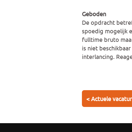
Geboden
De opdracht betref
spoedig mogelijk e
fulltime bruto maa
is niet beschikbaa
interlancing. Reag
< Actuele vacatu