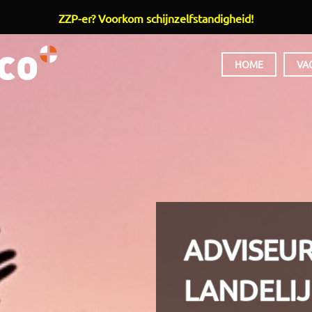
ZZP-er? Voorkom schijnzelfstandigheid!
HOOFDMENU
HOME
VA
ADVISEUR
LANDELI