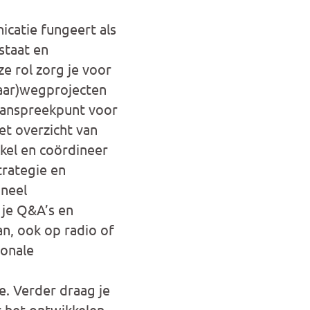
catie fungeert als
staat en
e rol zorg je voor
vaar)wegprojecten
 aanspreekpunt voor
et overzicht van
kel en coördineer
rategie en
oneel
 je Q&A’s en
n, ook op radio of
ionale
. Verder draag je
r het ontwikkelen