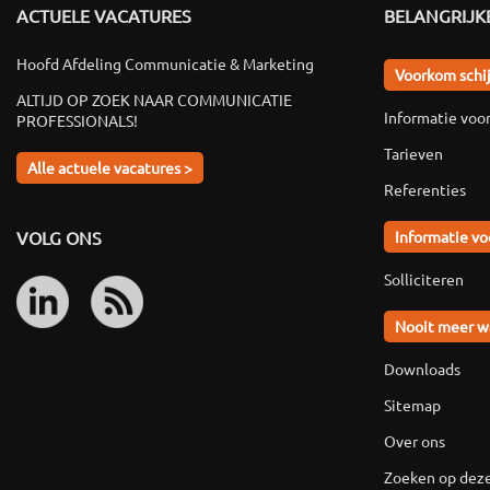
ACTUELE VACATURES
BELANGRIJKE
Hoofd Afdeling Communicatie & Marketing
Voorkom schi
ALTIJD OP ZOEK NAAR COMMUNICATIE
Informatie voo
PROFESSIONALS!
Tarieven
Alle actuele vacatures >
Referenties
VOLG ONS
Informatie vo
Solliciteren
Nooit meer w
Downloads
Sitemap
Over ons
Zoeken op deze